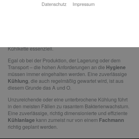
Datenschutz
Impressum
Gewerbliche Kältetechnik eignet sich für viele
Verwendungszwecke. Neben Schockfrostanlagen und
Kühl- sowie Tiefkühlhäusern gibt es zum Beispiel auch
Verbundanlagen. In der Lebensmittelindustrie und
allgemein bei verderblichen Gütern ist eine zuverlässige
Kühlkette essenziell.
Egal ob bei der Produktion, der Lagerung oder dem
Transport – die hohen Anforderungen an die
Hygiene
müssen immer eingehalten werden. Eine zuverlässige
Kühlung
, die auch regelmäßig gewartet wird, ist aus
diesem Grunde das A und O.
Unzureichende oder eine unterbrochene Kühlung führt
in den meisten Fällen zu rasantem Bakterienwachstum.
Eine zuverlässige, richtig dimensionierte und effiziente
Kühlanlage
kann zumeist nur von einem
Fachmann
richtig geplant werden.