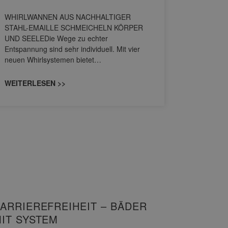
HANS
WHIRLWANNEN AUS NACHHALTIGER
STAHL-EMAILLE SCHMEICHELN KÖRPER
Stil für 
UND SEELEDie Wege zu echter
HANSAGENE
Entspannung sind sehr individuell. Mit vier
von Wascht
neuen Whirlsystemen bietet…
unterschi
konzipiert
WEITERLESEN >>
WEITERL
ARRIEREFREIHEIT – BÄDER
IT SYSTEM