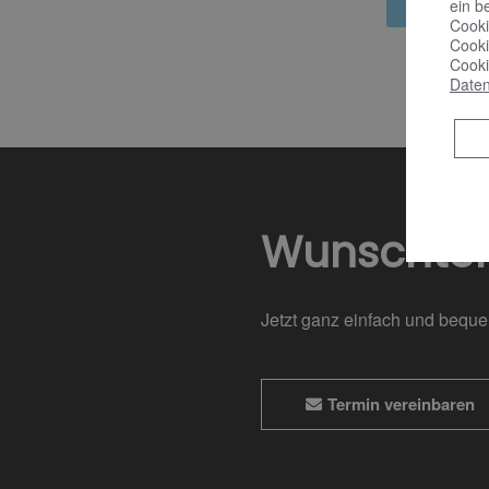
Mehr Inf
ein b
Cooki
Cooki
Cooki
Daten
Wunschte
Jetzt ganz einfach und bequ
Termin vereinbaren