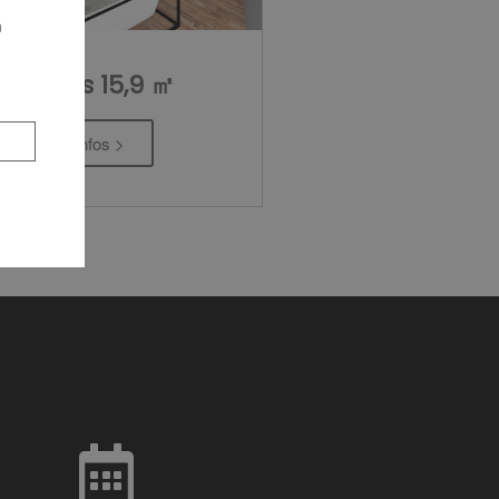
n
Luxus 15,9 ㎡
Infos >