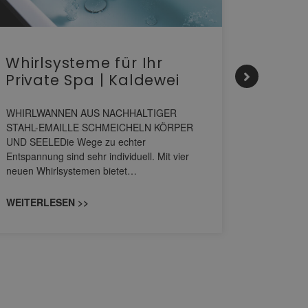
Whirlsysteme für Ihr
Gesta
Private Spa | Kaldewei
alltä
HANS
WHIRLWANNEN AUS NACHHALTIGER
STAHL-EMAILLE SCHMEICHELN KÖRPER
Stil für 
UND SEELEDie Wege zu echter
HANSAGENE
Entspannung sind sehr individuell. Mit vier
von Wascht
neuen Whirlsystemen bietet…
unterschi
konzipiert
WEITERLESEN >>
WEITERL