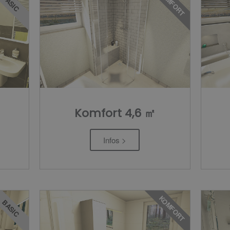
KOMFORT
BASIC
Komfort 4,6 ㎡
Infos >
KOMFORT
BASIC