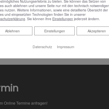
estmögliches Nutzungserlebnis zu bieten. Sie können das Setzen von
es auch ablehnen und unsere Seite nur mit den technisch notwendige
es nutzen. Weitere Informationen, sowie eine detaillierte Übersicht der
es und eingesetzten Technologien finden Sie in unserer
Komfort 15,9 ㎡
schutzerklärung
. Sie können Ihre
Einstellungen
jederzeit ändern.
Ablehnen
Ablehnen
Einstellungen
Akzeptieren
Infos >
Datenschutz
Impressum
rmin
em Online Termine anfragen!