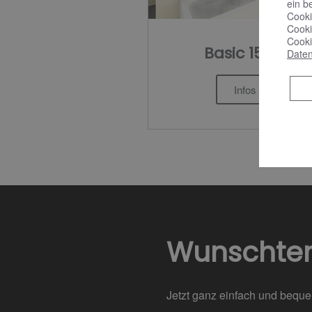
ein b
Cooki
Cooki
Cooki
Basic 15,9 ㎡
Daten
Infos >
Wunschte
Jetzt ganz einfach und bequ