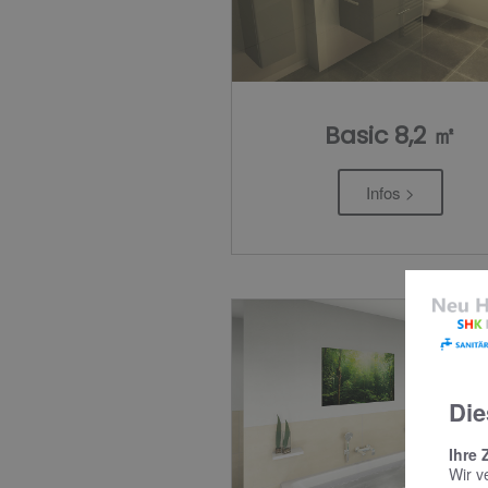
Basic 8,2 ㎡
Infos >
Die
Ihre 
Wir v