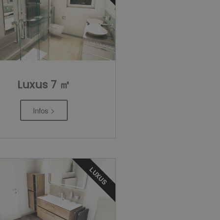
Luxus 7 ㎡
Infos >
LUXUS