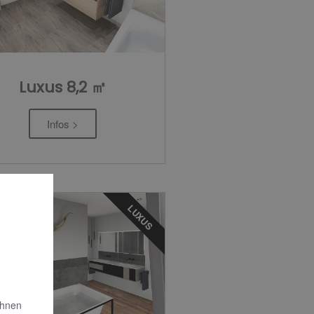
Luxus 8,2 ㎡
Infos >
LUXUS
Ihnen